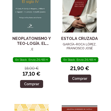
NEOPLATONISMO Y
ESTOLA CRUZADA
TEO-LOGÍA. EL
GARCÍA-ROCA LÓPEZ,
SIGLO IV
FRANCISCO JOSÉ
, E
En Stock. Envío 24/48 H
En Stock. Envío 24/48 H
21,90 €
18,00 €
17,10 €
Comprar
Comprar