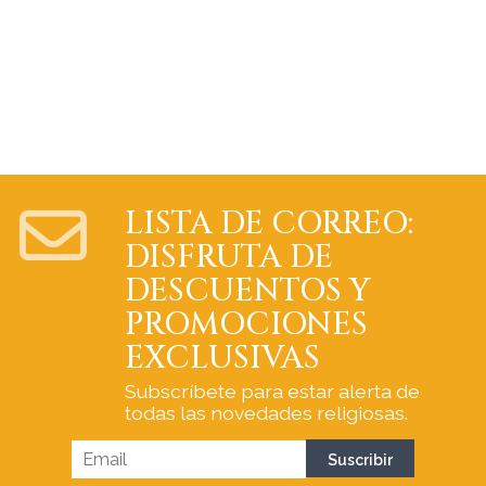
LISTA DE CORREO:
DISFRUTA DE
DESCUENTOS Y
PROMOCIONES
EXCLUSIVAS
Subscríbete para estar alerta de
todas las novedades religiosas.