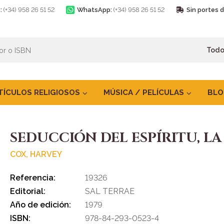
:
(+34) 958 26 51 52
WhatsApp:
(+34) 958 26 51 52
Sin portes 
TÍCULOS RELIGIOSOS
MÚSICA / PELÍCULAS
BLO
SEDUCCIÓN DEL ESPÍRITU, LA
COX, HARVEY
Referencia:
19326
Editorial:
SAL TERRAE
Año de edición:
1979
ISBN:
978-84-293-0523-4