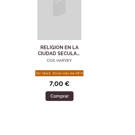
RELIGION EN LA
CIUDAD SECULAR,
LA
COX, HARVEY
Sin Stock. Envío más de 48 H
7,00 €
Comprar