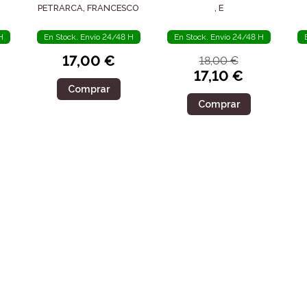
POSTERIDAD
SIGLO IV
PETRARCA, FRANCESCO
, E
H
En Stock. Envío 24/48 H
En Stock. Envío 24/48 H
17,00 €
18,00 €
17,10 €
Comprar
Comprar