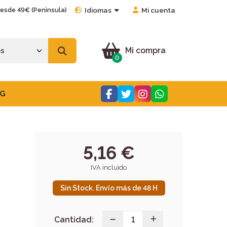
desde 49€ (Peninsula)
Idiomas
Mi cuenta
Mi compra
0
G
5,16 €
IVA incluido
Sin Stock. Envío más de 48 H
Cantidad: