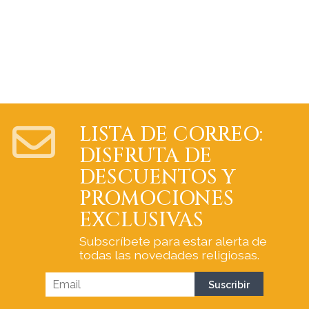
LISTA DE CORREO:
DISFRUTA DE
DESCUENTOS Y
PROMOCIONES
EXCLUSIVAS
Subscríbete para estar alerta de
todas las novedades religiosas.