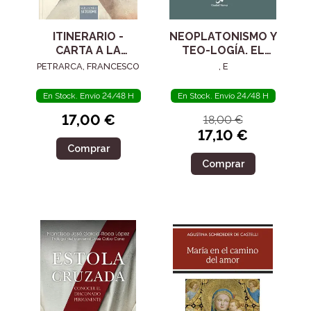
ITINERARIO -
NEOPLATONISMO Y
CARTA A LA
TEO-LOGÍA. EL
POSTERIDAD
SIGLO IV
PETRARCA, FRANCESCO
, E
En Stock. Envío 24/48 H
En Stock. Envío 24/48 H
17,00 €
18,00 €
17,10 €
Comprar
Comprar