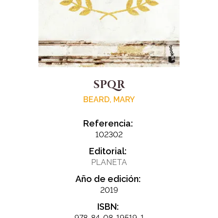
SPQR
BEARD, MARY
Referencia:
102302
Editorial:
PLANETA
Año de edición:
2019
ISBN:
978-84-08-19519-1