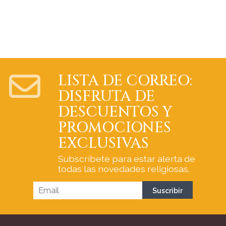
LISTA DE CORREO:
DISFRUTA DE
DESCUENTOS Y
PROMOCIONES
EXCLUSIVAS
Subscríbete para estar alerta de
todas las novedades religiosas.