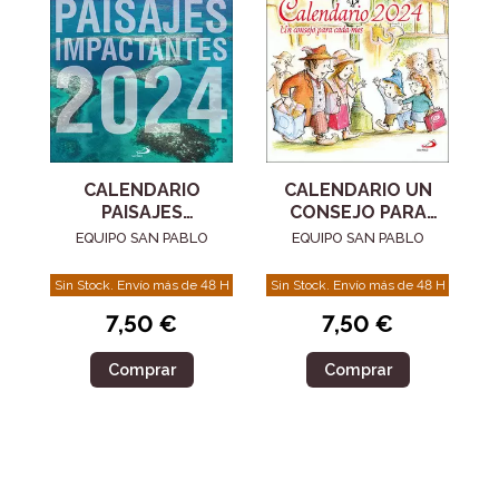
CALENDARIO
CALENDARIO UN
PAISAJES
CONSEJO PARA
IMPACTANTES 2024
CADA MES 2024
EQUIPO SAN PABLO
EQUIPO SAN PABLO
Sin Stock. Envío más de 48 H
Sin Stock. Envío más de 48 H
7,50 €
7,50 €
Comprar
Comprar