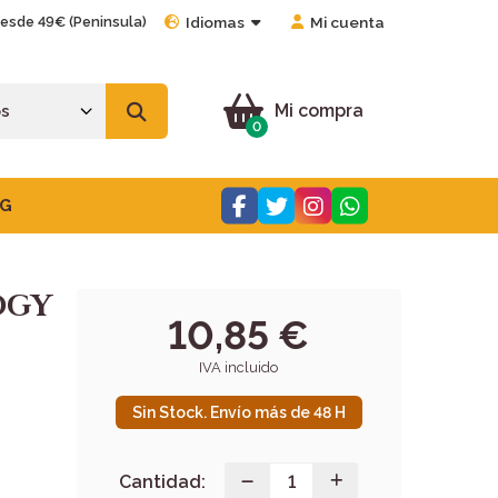
desde 49€ (Peninsula)
Idiomas
Mi cuenta
Mi compra
0
G
OGY
10,85 €
IVA incluido
Sin Stock. Envío más de 48 H
Cantidad: