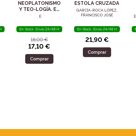
NEOPLATONISMO
ESTOLA CRUZADA
Y TEO-LOGÍA. EL
GARCÍA-ROCA LÓPEZ,
SIGLO IV
FRANCISCO JOSÉ
, E
E
H
En Stock. Envío 24/48 H
En Stock. Envío 24/48 H
21,90 €
18,00 €
17,10 €
Comprar
Comprar