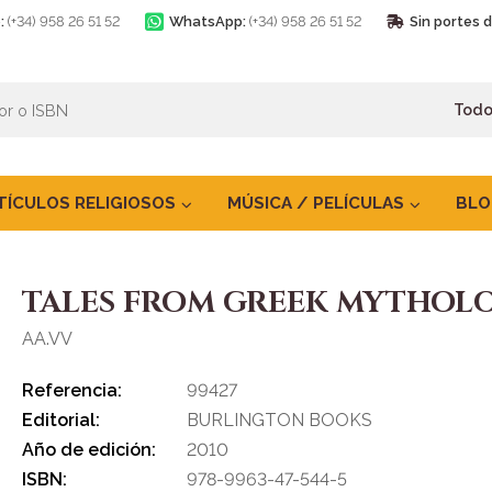
:
(+34) 958 26 51 52
WhatsApp:
(+34) 958 26 51 52
Sin portes 
TÍCULOS RELIGIOSOS
MÚSICA / PELÍCULAS
BLO
TALES FROM GREEK MYTHOL
AA.VV
Referencia:
99427
Editorial:
BURLINGTON BOOKS
Año de edición:
2010
ISBN:
978-9963-47-544-5