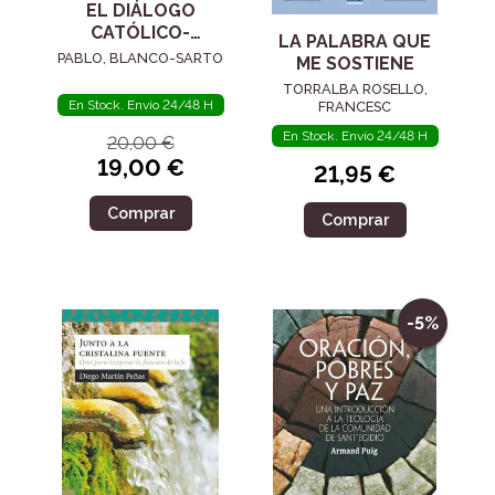
EL DIÁLOGO
CATÓLICO-
LA PALABRA QUE
LUTERANO
PABLO, BLANCO-SARTO
ME SOSTIENE
TORRALBA ROSELLO,
En Stock. Envío 24/48 H
FRANCESC
En Stock. Envío 24/48 H
20,00 €
19,00 €
21,95 €
Comprar
Comprar
-5%