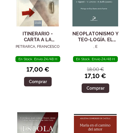
ITINERARIO -
NEOPLATONISMO Y
CARTA A LA
TEO-LOGÍA. EL
POSTERIDAD
SIGLO IV
PETRARCA, FRANCESCO
, E
En Stock. Envío 24/48 H
En Stock. Envío 24/48 H
17,00 €
18,00 €
17,10 €
Comprar
Comprar