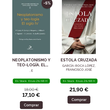
-5%
NEOPLATONISMO Y
ESTOLA CRUZADA
TEO-LOGÍA. EL
GARCÍA-ROCA LÓPEZ,
SIGLO IV
FRANCISCO JOSÉ
, E
En Stock. Envío 24/48 H
En Stock. Envío 24/48 H
21,90 €
18,00 €
17,10 €
Comprar
Comprar