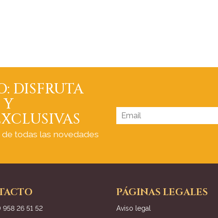
O: DISFRUTA
 Y
XCLUSIVAS
a de todas las novedades
TACTO
PÁGINAS LEGALES
) 958 26 51 52
Aviso legal