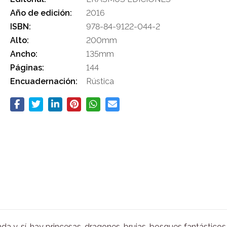
Año de edición:
2016
ISBN:
978-84-9122-044-2
Alto:
200mm
Ancho:
135mm
Páginas:
144
Encuadernación:
Rústica
enda y, sí, hay princesas, dragones, brujas, bosques fantástic