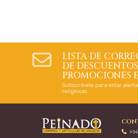
LISTA DE CORRE
DE DESCUENTOS
PROMOCIONES E
Subscríbete para estar alert
religiosas.
CON
(+34