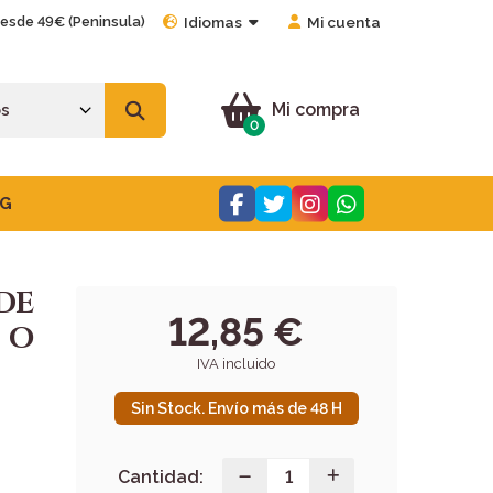
desde 49€ (Peninsula)
Idiomas
Mi cuenta
Mi compra
0
G
DE
12,85 €
 O
IVA incluido
Sin Stock. Envío más de 48 H
Cantidad: