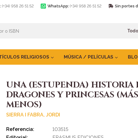
:
(+34) 958 26 51 52
WhatsApp:
(+34) 958 26 51 52
Sin portes 
TÍCULOS RELIGIOSOS
MÚSICA / PELÍCULAS
BLO
UNA (ESTUPENDA) HISTORIA 
DRAGONES Y PRINCESAS (MÁS
MENOS)
SIERRA I FABRA, JORDI
Referencia:
103515
Editorial:
ERASMUS EDICIONES