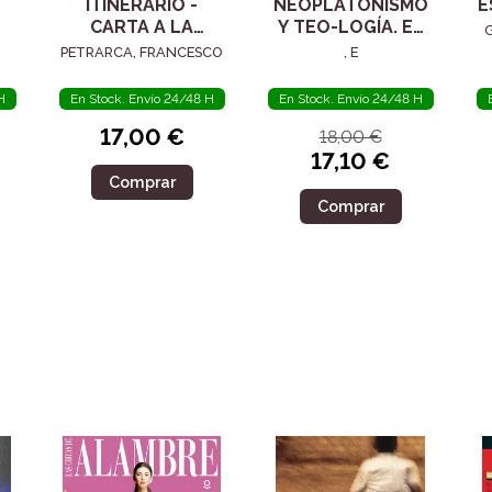
ITINERARIO -
NEOPLATONISMO
E
CARTA A LA
Y TEO-LOGÍA. EL
POSTERIDAD
SIGLO IV
PETRARCA, FRANCESCO
, E
H
En Stock. Envío 24/48 H
En Stock. Envío 24/48 H
17,00 €
18,00 €
17,10 €
Comprar
Comprar