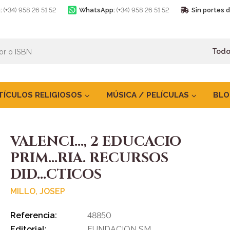
:
(+34) 958 26 51 52
WhatsApp:
(+34) 958 26 51 52
Sin portes 
TÍCULOS RELIGIOSOS
MÚSICA / PELÍCULAS
BLO
VALENCI..., 2 EDUCACIO
PRIM...RIA. RECURSOS
DID...CTICOS
MILLO, JOSEP
Referencia:
48850
Editorial:
FUNDACION SM