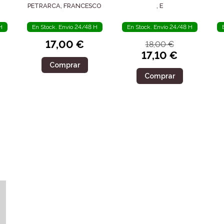
POSTERIDAD
SIGLO IV
PETRARCA, FRANCESCO
, E
H
En Stock. Envío 24/48 H
En Stock. Envío 24/48 H
17,00 €
18,00 €
17,10 €
Comprar
Comprar