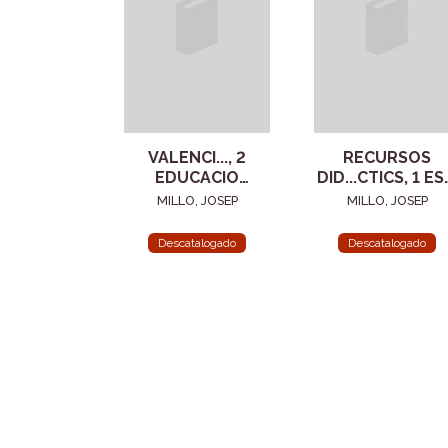
VALENCI..., 2
RECURSOS
EDUCACIO
DID...CTICS, 1 ESO
PRIM...RIA
(VALENCIA)
MILLO, JOSEP
MILLO, JOSEP
Descatalogado
Descatalogado