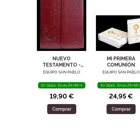
NUEVO
MI PRIMERA
TESTAMENTO -
COMUNIÓN
LETRA GRANDE.
EQUIPO SAN PABLO
EQUIPO SAN PABLO
PIEL
En Stock. Envío 24/48 H
En Stock. Envío 24/48 
19,90 €
24,95 €
Comprar
Comprar