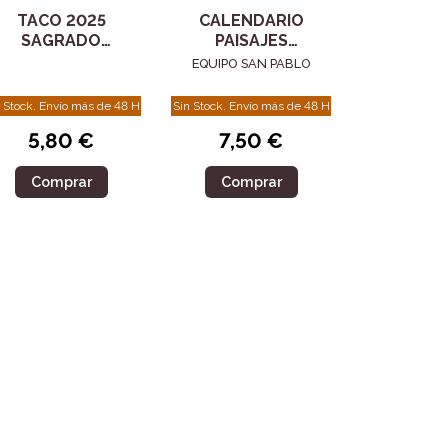
TACO 2025
CALENDARIO
SAGRADO
PAISAJES
CORAZON JESUS
IMPACTANTES
EQUIPO SAN PABLO
CLASICO CON
2024
IMAN
 Stock. Envío más de 48 H
Sin Stock. Envío más de 48 H
5,80 €
7,50 €
Comprar
Comprar