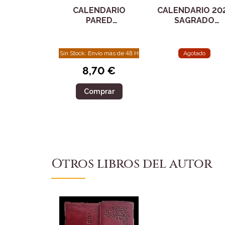
CALENDARIO
CALENDARIO 20
PARED
SAGRADO
ZARAGOZANO
CORAZON PARE
2025
CON FALDILLA
Sin Stock. Envío más de 48 H
Agotado
8,70 €
Comprar
Otros libros del autor