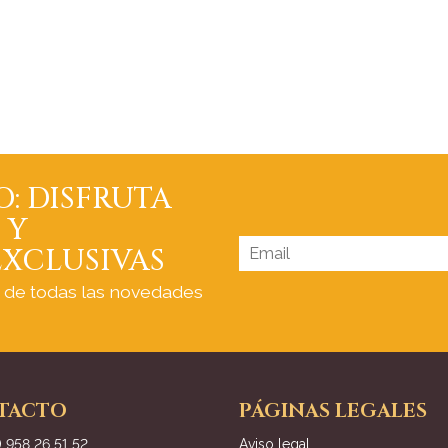
O: DISFRUTA
 Y
XCLUSIVAS
a de todas las novedades
TACTO
PÁGINAS LEGALES
) 958 26 51 52
Aviso legal