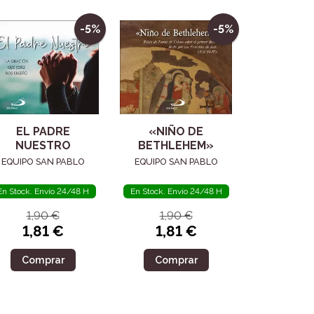
-5%
-5%
EL PADRE
«NIÑO DE
NUESTRO
BETHLEHEM»
EQUIPO SAN PABLO
EQUIPO SAN PABLO
En Stock. Envío 24/48 H
En Stock. Envío 24/48 H
1,90 €
1,90 €
1,81 €
1,81 €
Comprar
Comprar