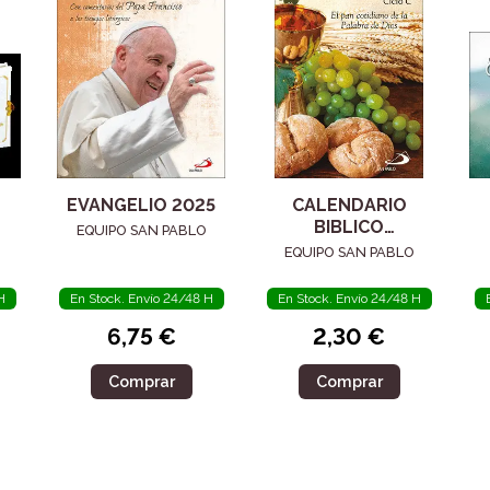
EVANGELIO 2025
CALENDARIO
BIBLICO
EQUIPO SAN PABLO
LITURGICO 2025
EQUIPO SAN PABLO
CICLO C
H
En Stock. Envío 24/48 H
En Stock. Envío 24/48 H
6,75 €
2,30 €
Comprar
Comprar