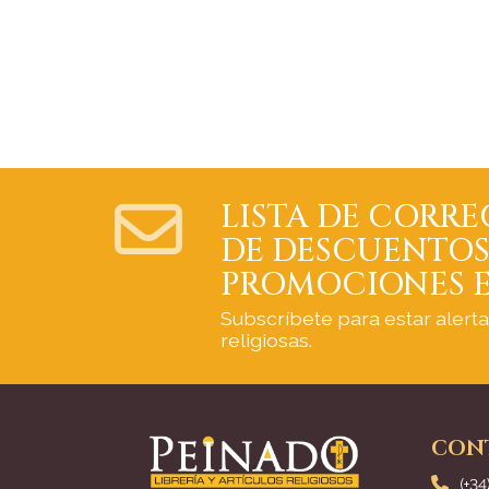
LISTA DE CORRE
DE DESCUENTOS
PROMOCIONES E
Subscríbete para estar alert
religiosas.
CON
(+34