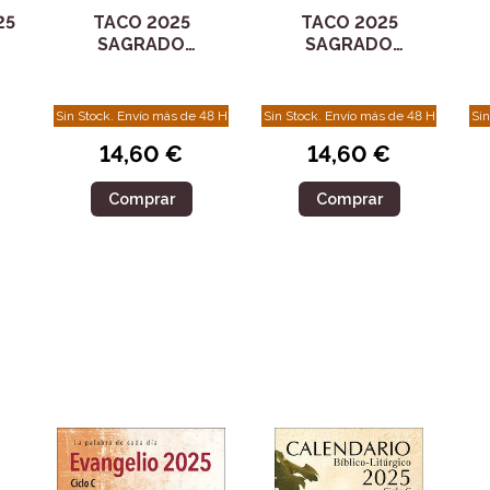
25
TACO 2025
TACO 2025
SAGRADO
SAGRADO
D
CORAZON JESUS
CORAZON JESUS
PARED
PARED CON IMAN
Sin Stock. Envío más de 48 H
Sin Stock. Envío más de 48 H
Sin
14,60 €
14,60 €
Comprar
Comprar