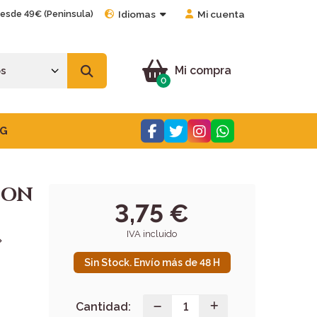
desde 49€ (Peninsula)
Idiomas
Mi cuenta
Mi compra
0
G
CON
3,75 €
IVA incluido
»
Sin Stock. Envío más de 48 H
Cantidad: