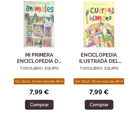
MI PRIMERA
ENCICLOPEDIA
ENCICLOPEDIA DE
ILUSTRADA DEL
LOS ANIMALES
CUERPO HUMANO
TODOLIBRO, EQUIPO
TODOLIBRO, EQUIPO
Sin Stock. Envío más de 48 H
Sin Stock. Envío más de 48 H
7,99 €
7,99 €
Comprar
Comprar