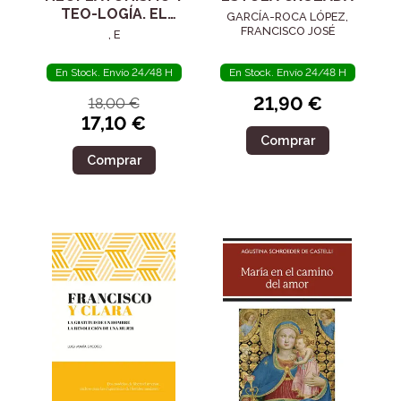
TEO-LOGÍA. EL
GARCÍA-ROCA LÓPEZ,
SIGLO IV
FRANCISCO JOSÉ
, E
En Stock. Envío 24/48 H
En Stock. Envío 24/48 H
21,90 €
18,00 €
17,10 €
Comprar
Comprar