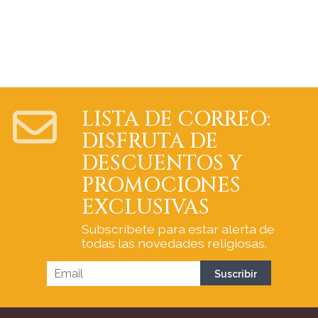
LISTA DE CORREO:
DISFRUTA DE
DESCUENTOS Y
PROMOCIONES
EXCLUSIVAS
Subscríbete para estar alerta de
todas las novedades religiosas.