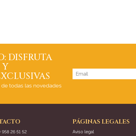
O: DISFRUTA
 Y
XCLUSIVAS
a de todas las novedades
TACTO
PÁGINAS LEGALES
) 958 26 51 52
Aviso legal