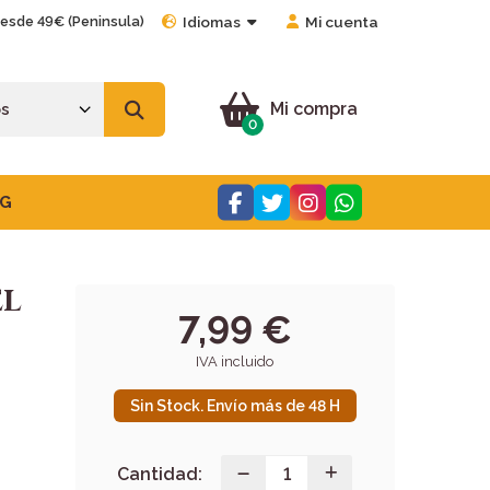
desde 49€ (Peninsula)
Idiomas
Mi cuenta
Mi compra
0
G
EL
7,99 €
IVA incluido
Sin Stock. Envío más de 48 H
Cantidad: