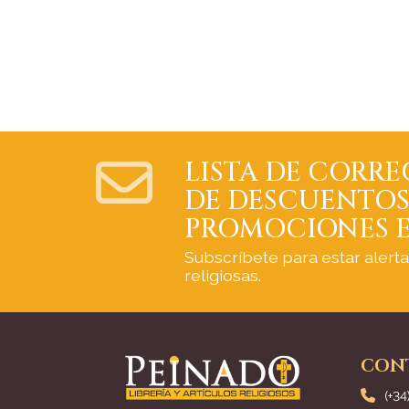
LISTA DE CORRE
DE DESCUENTOS
PROMOCIONES E
Subscríbete para estar alert
religiosas.
CON
(+34