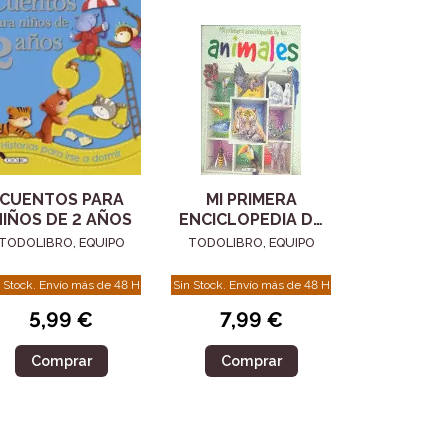
CUENTOS PARA
MI PRIMERA
IÑOS DE 2 AÑOS
ENCICLOPEDIA DE
LOS ANIMALES
TODOLIBRO, EQUIPO
TODOLIBRO, EQUIPO
 Stock. Envío más de 48 H
Sin Stock. Envío más de 48 H
5,99 €
7,99 €
Comprar
Comprar