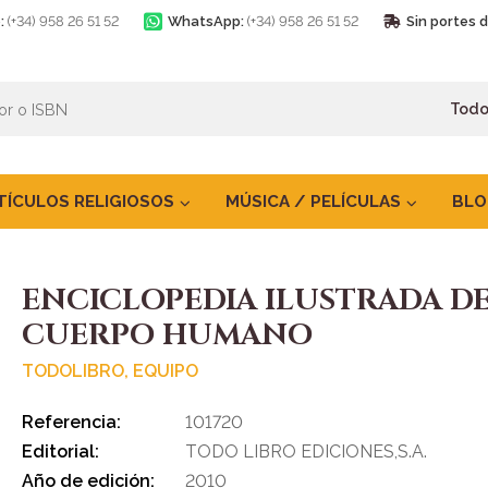
:
(+34) 958 26 51 52
WhatsApp:
(+34) 958 26 51 52
Sin portes 
TÍCULOS RELIGIOSOS
MÚSICA / PELÍCULAS
BLO
ENCICLOPEDIA ILUSTRADA D
CUERPO HUMANO
TODOLIBRO, EQUIPO
Referencia:
101720
Editorial:
TODO LIBRO EDICIONES,S.A.
Año de edición:
2010