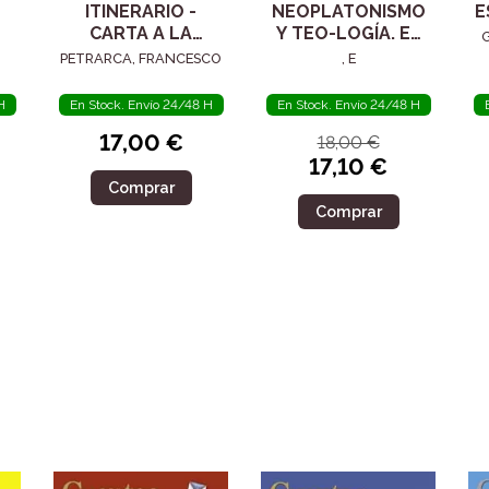
ITINERARIO -
NEOPLATONISMO
E
CARTA A LA
Y TEO-LOGÍA. EL
POSTERIDAD
SIGLO IV
PETRARCA, FRANCESCO
, E
H
En Stock. Envío 24/48 H
En Stock. Envío 24/48 H
17,00 €
18,00 €
17,10 €
Comprar
Comprar