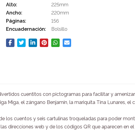
Alto:
225mm
Ancho:
220mm
Páginas:
156
Encuadernación:
Bolsillo
 divertidos cuentitos con pictogramas para facilitar y ameniza
 Miga, el zángano Benjamín, la mariquita Tina Lunares, el ciem
s de los cuentos y seis cartulinas troqueladas para poder mo
las direccíones web y de los códigos QR que aparecen en el l