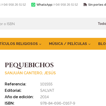
:
(+34) 958 26 51 52
WhatsApp:
(+34) 958 26 51 52
Sin portes 
TÍCULOS RELIGIOSOS
MÚSICA / PELÍCULAS
BLO
PEQUEBICHOS
SANJUÁN CANTERO, JESÚS
Referencia:
101555
Editorial:
SALVAT
Año de edición:
2014
ISBN:
978-84-696-0167-9