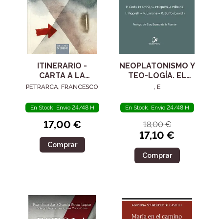
ITINERARIO -
NEOPLATONISMO Y
CARTA A LA
TEO-LOGÍA. EL
POSTERIDAD
SIGLO IV
PETRARCA, FRANCESCO
, E
En Stock. Envío 24/48 H
En Stock. Envío 24/48 H
17,00 €
18,00 €
17,10 €
Comprar
Comprar