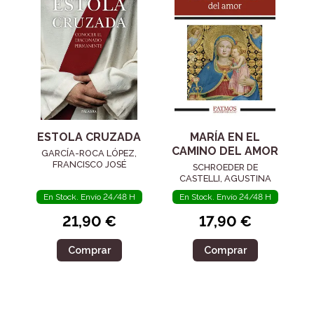
ESTOLA CRUZADA
MARÍA EN EL
CAMINO DEL AMOR
GARCÍA-ROCA LÓPEZ,
FRANCISCO JOSÉ
SCHROEDER DE
CASTELLI, AGUSTINA
En Stock. Envío 24/48 H
En Stock. Envío 24/48 H
21,90 €
17,90 €
Comprar
Comprar