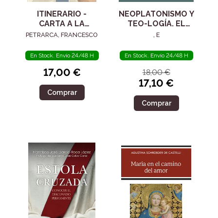
ITINERARIO -
NEOPLATONISMO Y
CARTA A LA
TEO-LOGÍA. EL
POSTERIDAD
SIGLO IV
PETRARCA, FRANCESCO
, E
En Stock. Envío 24/48 H
En Stock. Envío 24/48 H
17,00 €
18,00 €
17,10 €
Comprar
Comprar