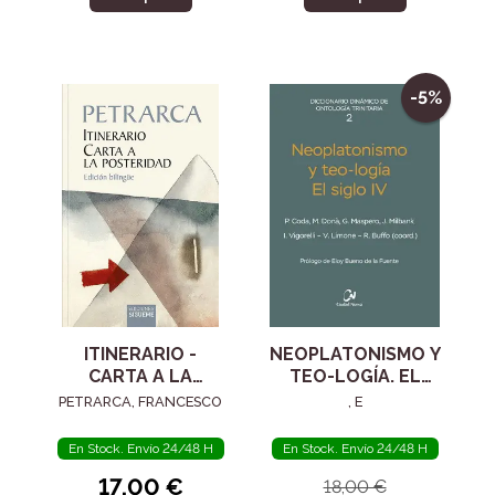
-5%
ITINERARIO -
NEOPLATONISMO Y
CARTA A LA
TEO-LOGÍA. EL
POSTERIDAD
SIGLO IV
PETRARCA, FRANCESCO
, E
En Stock. Envío 24/48 H
En Stock. Envío 24/48 H
17,00 €
18,00 €