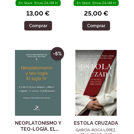
En Stock. Envío 24/48 H
En Stock. Envío 24/48 H
13,00 €
25,00 €
Comprar
Comprar
-5%
NEOPLATONISMO Y
ESTOLA CRUZADA
TEO-LOGÍA. EL
GARCÍA-ROCA LÓPEZ,