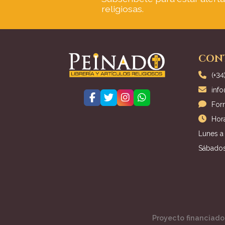
religiosas.
CON
(+34
inf
For
Hora
Lunes a 
Sábados
Proyecto financiado 