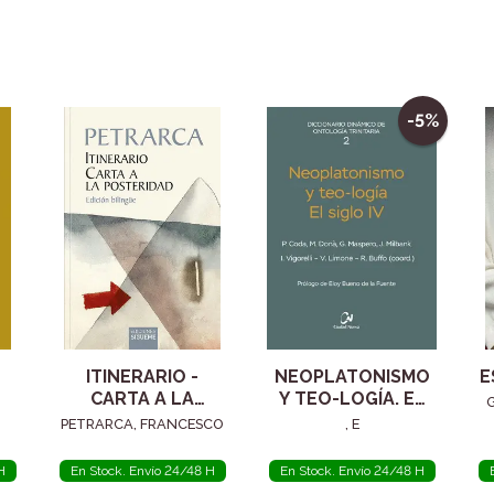
-5%
ITINERARIO -
NEOPLATONISMO
E
CARTA A LA
Y TEO-LOGÍA. EL
POSTERIDAD
SIGLO IV
PETRARCA, FRANCESCO
, E
H
En Stock. Envío 24/48 H
En Stock. Envío 24/48 H