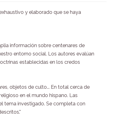
s exhaustivo y elaborado que se haya
mplia información sobre centenares de
stro entorno social. Los autores evalúan
doctrinas establecidas en los credos
s, objetos de culto... En total cerca de
 religioso en el mundo hispano. Las
 el tema investigado. Se completa con
escritos."