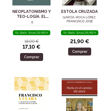
NEOPLATONISMO Y
ESTOLA CRUZADA
TEO-LOGÍA. EL
GARCÍA-ROCA LÓPEZ,
SIGLO IV
FRANCISCO JOSÉ
, E
En Stock. Envío 24/48 H
En Stock. Envío 24/48 H
21,90 €
18,00 €
17,10 €
Comprar
Comprar